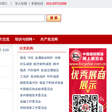
系我们
|
加入收藏
| 客服热线：
010-69731006
搜 索
方交流
培训与招聘
共产党员网
分支机构
打印
锻造
冲压
金属钣金制作
冷锻
封头成形
航空材料成形
精冲
模具
汽车锻件
轨道交通锻压
工业炉
发动机连杆
环件成形
精密高速冲压
锻造下料技术装备
中国锻压协会标准委员会
多向模锻技术委员会
金融工作委员会
管材成形工作委员会